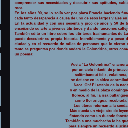
comprender sus necesidades y descubrir sus aptitudes, sabi
roca.
En los años 90, se lo solía ver por plaza Francia haciendo fun
cada tanto desaparecía a causa de uno de esos largos viajes en
En la actualidad y con sus sesenta y pico de años y 50 de tr
enseñando su arte a jóvenes titiriteros y dando funciones call
También edito un libro sobre los titiriteros trashumantes de L
puede descubrir su propia historia. Increíblemente y a pesar d
ciudad y en el recuerdo de miles de personas que lo vieron
tanto se preguntan por donde andará
la Golondrina
, otros co
un poema:
Vuela “
La Golondrina
” enamora
por un cielo infantil de primave
saltimbanqui feliz, volatinera,
se detiene en la aldea adormilad
Nace ¡Oh! El retablo de la nad
y en medio de la plaza domingu
florece, al fin, la risa bullangue
como flor antigua, recobrada.
Los títeres retornan a la senda
Más queda un viejo aire de leye
flotando como un duende foraste
También a una muchacha le ha qu
para siempre un recuerdo alucin