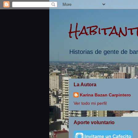
Habitant
Historias de gente de bar
La Autora
Karina Bazan Carpintero
Ver todo mi perfil
Aporte voluntario