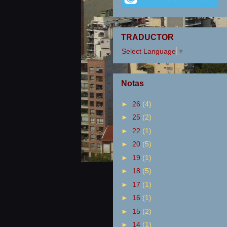
TRADUCTOR
Select Language
▼
Notas
►
26
(4)
►
25
(2)
►
22
(1)
►
20
(5)
►
19
(1)
►
18
(5)
►
17
(1)
►
16
(1)
►
15
(2)
►
14
(1)