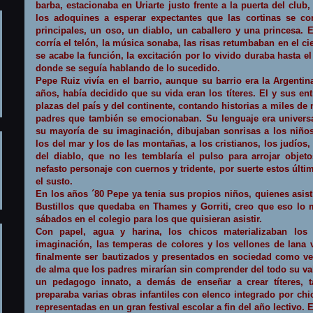
barba, estacionaba en Uriarte justo frente a la puerta del club
los adoquines a esperar expectantes que las cortinas se cor
principales, un oso, un diablo, un caballero y una princesa.
corría el telón, la música sonaba, las risas retumbaban en el c
se acabe la función, la excitación por lo vivido duraba hasta el
donde se seguía hablando de lo sucedido.
Pepe Ruiz vivía en el barrio, aunque su barrio era
la Argentin
años, había decidido que su vida eran los títeres. El y sus en
plazas del país y del continente, contando historias a miles de 
padres que también se emocionaban. Su lenguaje era universa
su mayoría de su imaginación, dibujaban sonrisas a los niños
los del mar y los de las montañas, a los cristianos, los judío
del diablo, que no les temblaría el pulso para arrojar objeto
nefasto personaje con cuernos y tridente, por suerte estos últi
el susto.
En los años ´80 Pepe ya tenia sus propios niños, quienes asist
Bustillos que quedaba en Thames y Gorriti, creo que eso lo m
sábados en el colegio para los que quisieran asistir.
Con papel, agua y harina, los chicos materializaban los
imaginación, las temperas de colores y los vellones de lana 
finalmente ser bautizados y presentados en sociedad como ve
de alma que los padres mirarían sin comprender del todo su val
un pedagogo innato, a demás de enseñar a crear títeres, 
preparaba varias obras infantiles con elenco integrado por chi
representadas en un gran festival escolar a fin del año lectivo. 