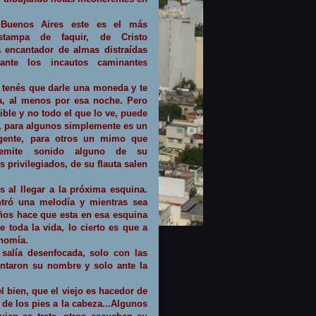
Buenos Aires este es el más
stampa de faquir, de Cristo
ta encantador de almas distraídas
nte los incautos caminantes
, tenés que darle una moneda y te
na, al menos por esa noche. Pero
ible y no todo el que lo ve, puede
, para algunos simplemente es un
 gente, para otros un mimo que
emite sonido alguno de su
s privilegiados, de su flauta salen
s al llegar a la próxima esquina.
ntró una melodía y mientras sea
años hace que esta en esa esquina
 toda la vida, lo cierto es que a
onomía.
 salía desenfocada, solo con las
untaron su nombre y solo ante la
l bien, que el viejo es hacedor de
de los pies a la cabeza...
Algunos