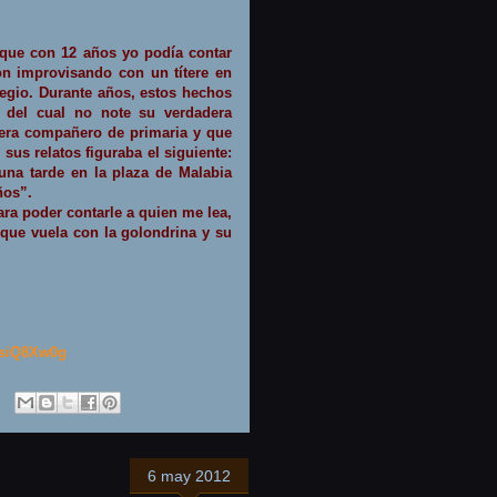
r que con 12 años yo podía contar
ón improvisando con un títere en
egio. Durante años, estos hechos
 del cual no note su verdadera
era compañero de primaria y que
 sus relatos figuraba el siguiente:
una tarde en la plaza de Malabia
ños”.
a poder contarle a quien me lea,
que vuela con la golondrina y su
OsiQ8Xw0g
6 may 2012