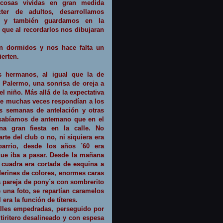
cosas vividas en gran medida
cter de adultos, desarrollamos
es y también guardamos en la
ue al recordarlos nos dibujaran
án dormidos y nos hace falta un
erten.
s hermanos, al igual que la de
 Palermo, una sonrisa de oreja a
el niño. Más allá de la expectativa
que muchas veces respondían a los
s semanas de antelación y otras
 sabíamos de antemano que en el
a gran fiesta en la calle. No
te del club o no, ni siquiera era
barrio, desde los años ´60 era
que iba a pasar. Desde la mañana
a cuadra era cortada de esquina a
erines de colores, enormes caras
a pareja de pony´s con sombrerito
 una foto, se repartían caramelos
era la función de títeres.
alles empedradas, perseguido por
tiritero desalineado y con espesa