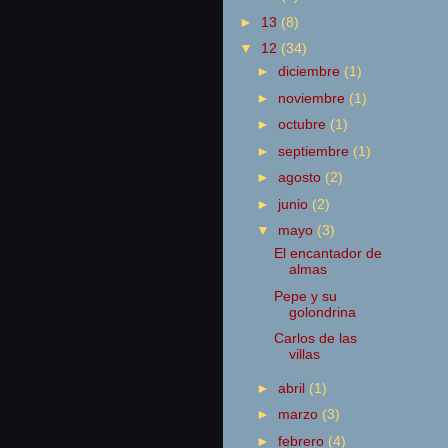
►
13
(8)
▼
12
(34)
►
diciembre
(1)
►
noviembre
(1)
►
octubre
(1)
►
septiembre
(1)
►
agosto
(2)
►
junio
(2)
▼
mayo
(3)
El encantador de
almas
Pepe y su
golondrina
Carlos de las
villas
►
abril
(1)
►
marzo
(3)
►
febrero
(4)