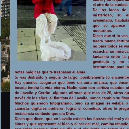
el aire de la ciudad.
De los locos de 
misterioso, su e
avejentado, flautis
que se aparece a
nocturnos.
Dicen que si lo ves
traerá buena fortu
no para todos es vis
escuchar su música
fantasma entre la
gesticula y no 
instrumento, para lo
notas mágicas que te traspasan el alma.
Si vas distraído y seguís de largo, posiblemente lo encuentre
Hay quienes aseguran que tiene un aura mística, que enco
tocada tendrá la vida eterna. Nadie sabe con certeza cuantos 
de Lavalle y Cerrito, algunos afirman que mas de 20, otros que
través de los años, el flautista de Lavalle, nunca cambio su fis
Muchos quisieron fotografiarlo, pero su imagen se velaba o
cámaras digitales pudieron lograr el cometido, otros le preg
insistencia contesto que era Dios.
Dicen que dicen, que en Lavalle existen las fuerzas del mal y de
almas y que represente al bien y el ser del mal, camina tatuado 