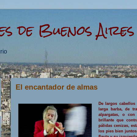
es de Buenos Aires
rio
El encantador de almas
De largos cabellos
larga barba, de t
alpargatas, o co
brillante que cont
pálidas cenizas, es
los pies bien junto
flauta y su izquier