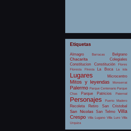
Etiquetas
Almagro
Belgrano
Barracas
Chacarita
Colegiales
Constitucion
Constitución
Flores
La Boca
Floresta
Flresta
La isla
Lugares
Microcentro
Mitos y leyendas
Monserrat
Palermo
Parque Centenario
Parque
Parque Patricios
Chas
Paternal
Personajes
Puerto Madero
Recoleta
Retiro
San Cristobal
Villa
San Nicolas
San Telmo
Crespo
Villa Lugano
Villa Luro
Villa
Urquiza