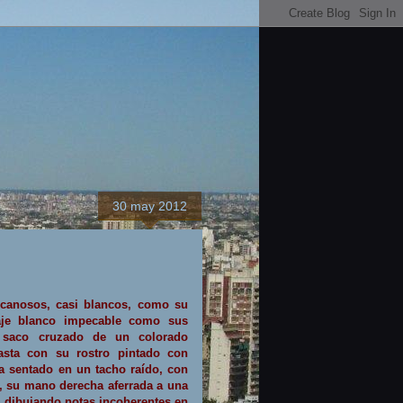
30 may 2012
 canosos, casi blancos, como su
raje blanco impecable como sus
n saco cruzado de un colorado
rasta con su rostro pintado con
ta sentado en un tacho raído, con
s, su mano derecha aferrada a una
da dibujando notas incoherentes en