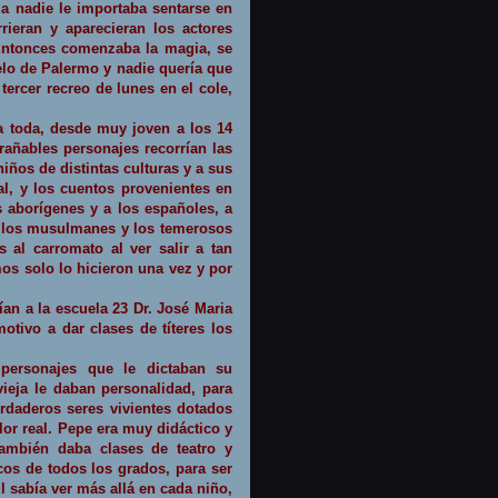
, a nadie le importaba sentarse en
rieran y aparecieran los actores
 Entonces comenzaba la magia, se
ielo de Palermo y nadie quería que
 tercer recreo de lunes en el cole,
a
toda, desde muy joven a los 14
trañables personajes recorrían las
niños de distintas culturas y a sus
l, y los cuentos provenientes en
 aborígenes y a los españoles, a
s, los musulmanes y los temerosos
s al carromato al ver salir a tan
mos solo lo hicieron una vez y por
ían a la escuela 23 Dr. José Maria
otivo a dar clases de títeres los
 personajes que le dictaban su
vieja le daban personalidad, para
rdaderos seres vivientes dotados
or real. Pepe era muy didáctico y
también daba clases de teatro y
cos de todos los grados, para ser
El sabía ver más allá en cada niño,