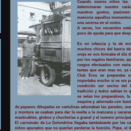
Cuando somos niños las 
determinaran nuestro cará
nuestros gustos, pasion
memoria aquellos momentos q
una sonrisa en el rostro.
A veces, los recuerdos est
poco de ayuda para que despi
En mi infancia y la de mi
muchos chicos del barrio de
oreja se nos formaba el día d
por los regalos familiares, 
ruegos efectuados con varia
tantas que eran mas no, ya
Club Eros se preparaba un
importaba mucho si se era par
condición ser vecino del 
tradición y todos sabían lo 
se veían los preparativos, l
esquina y adornada con band
de payasos dibujadas en cartulinas adornaban las paredes, un
y montura se usaban para dar la vuelta a la manzana y sacarse
masticables, globos y chucherías a granel y el numero principal 
El carromato de
La Golondrina
llegaba tambaleante por las c
niños apurados que no querían perderse la función. Pepe, el ti