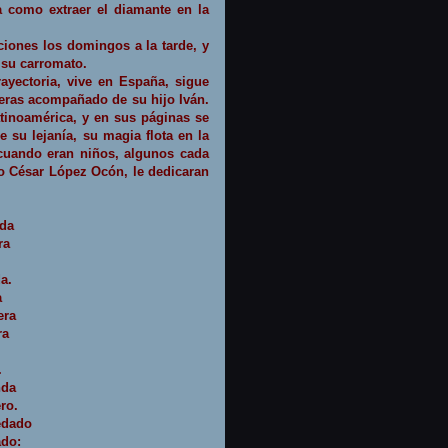
a como extraer el diamante en la
ciones los domingos a la tarde, y
 su carromato.
ayectoria, vive en España, sigue
ejeras acompañado de su hijo Iván.
atinoamérica, y en sus páginas se
e su lejanía, su magia flota en la
 cuando eran niños, algunos cada
mo
César López Ocón, le dedicaran
da
ra
a.
a
era
ra
.
nda
ro.
edado
ado: