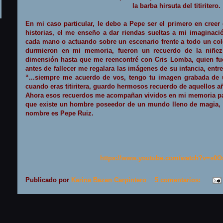
la barba hirsuta del titiritero.
En mi caso particular, le debo a Pepe ser el primero en cree
historias, el me enseño a dar riendas sueltas a mi imaginaci
cada mano o actuando sobre un escenario frente a todo un col
durmieron en mi memoria, fueron un recuerdo de la niñez
dimensión hasta que me reencontré con Cris Lomba, quien fu
antes de fallecer me regalara las imágenes de su infancia, entre
“
...siempre me acuerdo de vos, tengo tu imagen grabada de 
cuando eras titiritera, guardo hermosos recuerdo de aquellos a
Ahora esos recuerdos me acompañan vividos en mi memoria par
que existe un hombre poseedor de un mundo lleno de magia, 
nombre es Pepe Ruiz.
https://www.youtube.com/watch?v=s0
Publicado por
Karina Bazan Carpintero
5 comentarios: