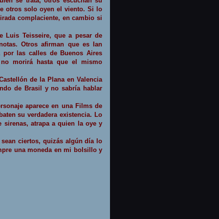
uien se trata, otros escuchan su
e otros solo oyen el viento.
Si lo
mirada complaciente, en cambio si
de
Luis Teisseire, que a pesar de
s notas. Otros afirman que es
Ian
a por las calles de Buenos Aires
y no morirá hasta que el mismo
 Castellón de
la Plana
en Valencia
undo de Brasil y no sabría hablar
ersonaje aparece en una Films de
baten su verdadera existencia. Lo
 sirenas, atrapa a quien la oye y
sean ciertos, quizás algún día lo
mpre una moneda en mi bolsillo y