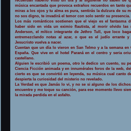
recuerdan haberlo visto un día y al siguiente no saben de q
música encantada que provoca extraños recuerdos en tanto qu
miras a los ojos y tu alma es pura, sentirás la dulzura de su 
no sos digno, te invadirá el temor con solo sentir su presencia.
Los más románticos sostienen que el viejo es el fantasma 
haber sido en vida un eximio flautista, al morir olvido la
Anderson, el mítico integrante de Jethro Tull, que loco bag
entremezclando notas al azar, o que es el judío errante 
Jesucristo vuelva a nacer.
Cuentan que un día lo vieron en San Telmo y a la semana en
España. Que vive en el hotel Paraná en el centro y seria ori
castellano.
Alguien le escribió un poema, otro le dedico un cuento, su p
Ciencia Ficción animada y en innumérales foros de la web, de
cierto es que se convirtió en leyenda, su música cual canto de
despierta la curiosidad del misterio no revelado.
La Verdad
es que Jamás lo vi, y no se si alguno de los dichos 
encuentre y me toque su canción, para ese momento llevo sie
la mirada perdida en el asfalto.